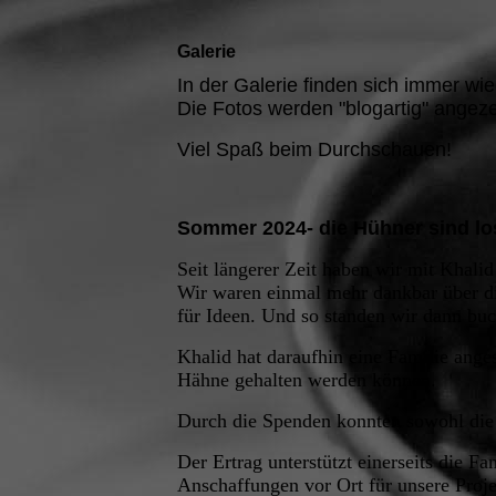
Galerie
In der Galerie finden sich immer wi
Die Fotos werden "blogartig" angez
Viel Spaß beim Durchschauen!
Sommer 2024- die Hühner sind lo
Seit längerer Zeit haben wir mit Khali
Wir waren einmal mehr dankbar über di
für Ideen. Und so standen wir dann buc
Khalid hat daraufhin eine Familie ang
Hähne gehalten werden können.
Durch die Spenden konnten sowohl die H
Der Ertrag unterstützt einerseits die F
Anschaffungen vor Ort für unsere Proj