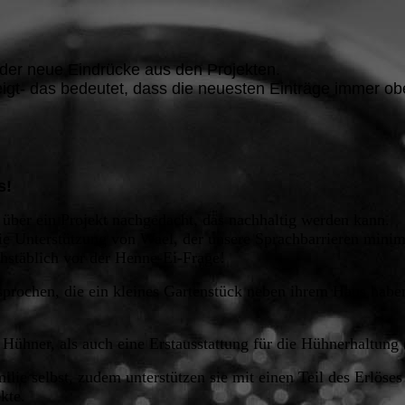
eder neue Eindrücke aus den Projekten.
eigt- das bedeutet, dass die neuesten Einträge immer o
s!
d über ein Projekt nachgedacht, das nachhaltig werden kann.
e Unterstützung von Wael, der unsere Sprachbarrieren minim
hstäblich vor der Henne-Ei-Frage!
esprochen, die ein kleines Gartenstück neben ihrem Haus ha
ühner, als auch eine Erstausstattung für die Hühnerhaltung (
amilie selbst, zudem unterstützen sie mit einen Teil des Erlös
ekte.