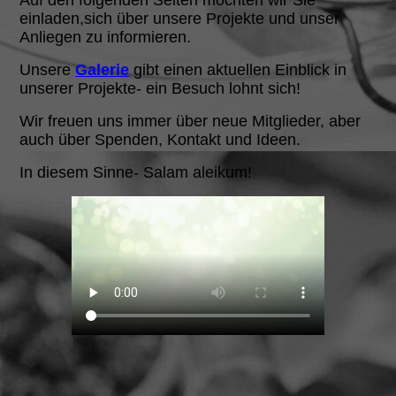
Auf den folgenden Seiten möchten wir Sie
einladen,sich über unsere Projekte und unser
Anliegen zu informieren.
Unsere
Galerie
gibt einen aktuellen Einblick in
unserer Projekte- ein Besuch lohnt sich!
Wir freuen uns immer über neue Mitglieder, aber
auch über Spenden, Kontakt und Ideen.
In diesem Sinne- Salam aleikum!