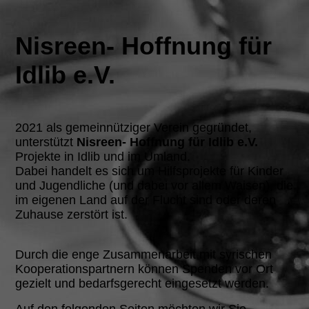
Nisreen- Hoffnung für
Idlib e.V.
2021 als gemeinnütziger Verein gegründet,
unterstützt
Nisreen- Hoffnung für Idlib e.V.
Projekte in Idlib und im Umland.
Dabei handelt es sich um Hilfsprojekte für Kinder
und Jugendliche (und dabei vor allem Waisen), die
im eigenen Land auf der Flucht sind oder deren
Zuhause zerstört ist.
Durch die enge Zusammenarbeit mit syrischen
Kooperationspartnern können Spenden vor Ort
gezielt und bedarfsgerecht eingesetzt werden.